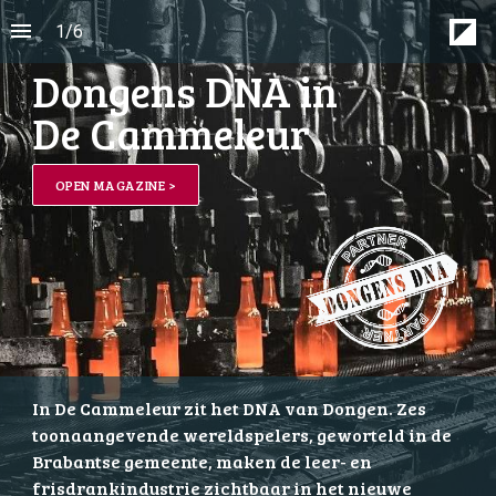
1
/
6
Dongens 
DNA
in
De Cammeleur
OPEN MAGAZINE >
In De Cammeleur zit het DNA van Dongen. Zes 
toonaangevende wereldspelers, geworteld in de 
Brabantse gemeente, maken de leer- en 
frisdrankindustrie zichtbaar in het nieuwe 